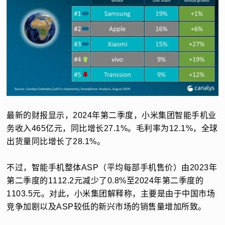
最新的财报显示，2024年第二季度，小米集团智能手机业
务收入465亿元，同比增长27.1%。毛利率为12.1%，全球
出货量同比增长了28.1%。
不过，智能手机整体ASP（平均每部手机售价）由2023年
第二季度的1112.2元减少了0.8%至2024年第二季度的
1103.5元。对此，小米集团解释称，主要是由于中国市场
竞争加剧以及ASP较低的新兴市场的销售量增加所致。