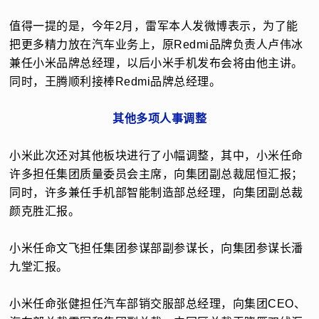
值得一提的是，今年2月，雷军本人发微博表示，为了能
把更多精力放在汽车业务上，原Redmi品牌负责人卢伟冰
兼任小米品牌总经理，以后小米手机发布会将由他主讲。
同时，王腾顺利接棒Redmi品牌总经理。
其他多项人事调整
小米此次还对其他板块进行了小幅调整，其中，小米任命
许多担任集团质量委员会主席，向集团副总裁屈恒汇报；
同时，许多兼任手机部智能制造部总经理，向集团副总裁
颜克胜汇报。
小米任命文飞担任集团参谋部副参谋长，向集团参谋长潘
九堂汇报。
小米任命张健担任汽车部销交服部总经理，向集团CEO、