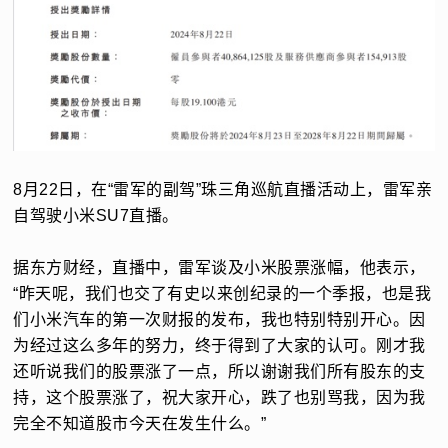
8月22日，在“雷军的副驾”珠三角巡航直播活动上，雷军亲
自驾驶小米SU7直播。
据东方财经，直播中，雷军谈及小米股票涨幅，他表示，
“昨天呢，我们也交了有史以来创纪录的一个季报，也是我
们小米汽车的第一次财报的发布，我也特别特别开心。因
为经过这么多年的努力，终于得到了大家的认可。刚才我
还听说我们的股票涨了一点，所以谢谢我们所有股东的支
持，这个股票涨了，祝大家开心，跌了也别骂我，因为我
完全不知道股市今天在发生什么。”