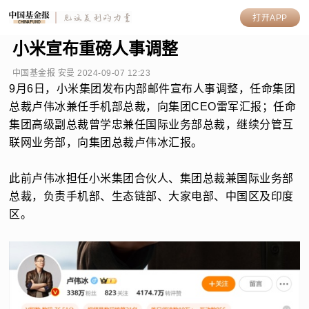
打开APP
小米宣布重磅人事调整
中国基金报
安曼 2024-09-07 12:23
9月6日，小米集团发布内部邮件宣布人事调整，任命集团
总裁卢伟冰兼任手机部总裁，向集团CEO雷军汇报；任命
集团高级副总裁曾学忠兼任国际业务部总裁，继续分管互
联网业务部，向集团总裁卢伟冰汇报。
此前卢伟冰担任小米集团合伙人、集团总裁兼国际业务部
总裁，负责手机部、生态链部、大家电部、中国区及印度
区。