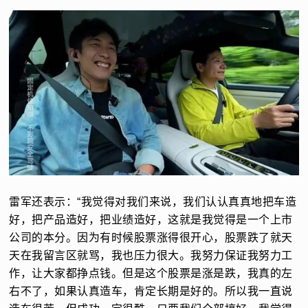
雷军还表示：“我觉得对我们来说，我们认认真真地把车造
好，把产品造好，把业绩造好，这就是我觉得是一个上市
公司的本分。因为有时候股票涨得很开心，股票跌了就天
天在我留言区就骂，我也压力很大。我努力保证我努力工
作，让大家都挣点钱。但是这个股票是涨是跌，我真的左
右不了，如果认真造车，肯定长期是好的。所以我一直说