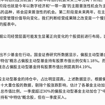
阶段也就是今年以数字经济和“一带一路”的主题普涨性机会为
高的品种，将会迎来普涨性的机会。第二阶段是未来两年，在
经营管理价值导向变化，我们判断经营成果随之改变是一个慢
的报表中。
掘公司经营层面可能发生显著正向变化的个股提前进行布局，
出不少基金在行动。国金证券研究所数据显示，偏股主动型基金
特估”概念占偏股主动型基金持有股票市值比例仅有1.18%。而
概念占偏股主动型基金持有股票市值比例提高到4.19%。
偏股主动型基金的持仓中，占比明显提高。上述数据显示，根据偏
季报十大重仓股的数据，剔除个股涨跌影响，估计了各基金主动加
票总市值比例，一季度超过30%的偏股主动型基金主动加仓了“中
不持有“中特估”概念股，但在一季度买入。