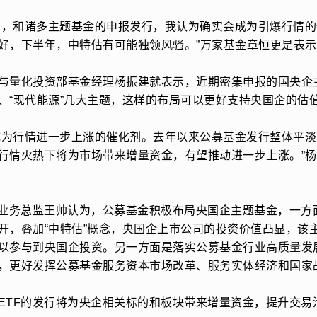
发行，和诸多主题基金的申报发行，我认为确实会成为引爆行情
好，下半年，中特估有可能独领风骚。”万家基金章恒更是表示
与量化投资部基金经理杨振建就表示，近期密集申报的国央企
领”、“现代能源”几大主题，这样的布局可以更好支持央国企的估
将成为行情进一步上涨的催化剂。去年以来公募基金发行整体平
行情火热下将为市场带来增量资金，有望推动进一步上涨。”
F业务总监王帅认为，公募基金积极布局央国企主题基金，一方
开，叠加“中特估”概念，央国企上市公司的投资价值凸显，该
以参与到央国企投资。另一方面是落实公募基金行业高质量发
，更好发挥公募基金服务资本市场改革、服务实体经济和国家
ETF的发行将为央企相关标的和板块带来增量资金，提升交易