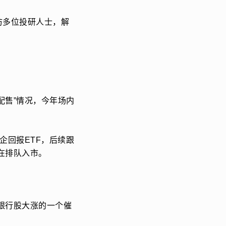
访多位投研人士，解
配售”情况，今年场内
企回报ETF，后续跟
在排队入市。
银行股大涨的一个催