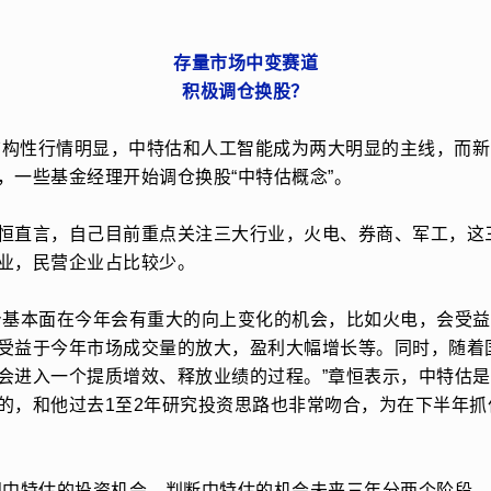
存量市场中变赛道
积极调仓换股？
场结构性行情明显，中特估和人工智能成为两大明显的主线，而
，一些基金经理开始调仓换股“中特估概念”。
恒直言，自己目前重点关注三大行业，火电、券商、军工，这
业，民营企业占比较少。
身基本面在今年会有重大的向上变化的机会，比如火电，会受
受益于今年市场成交量的放大，盈利大幅增长等。同时，随着
会进入一个提质增效、释放业绩的过程。”章恒表示，中特估是
的，和他过去1至2年研究投资思路也非常吻合，为在下半年抓
视中特估的投资机会，判断中特估的机会未来三年分两个阶段。