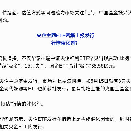
面、情绪面、估值方式等问题成为市场关注焦点，中国基金报采
问题。
央企主题ETF密集上报发行
行情催化剂？
题积极追捧。不仅华泰柏瑞中证央企红利ETF罕见出现启动“比例
持续“吸金”，15只央企、国企ETF合计“吸金”38.56亿元。
央企主题基金发行，市场对此充满期待，如5月15日就有3只央
企现代能源等ETF也将获批发行，更有扎堆上报的央国企基金
中特估”行情的催化剂。
理何龙表示，央企ETF发行在情绪上是构成催化因素的，近期
相关央企ETF的发行。