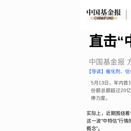
直击“
中国基金报
方
【导读】催化剂、估
5月13日，年内
份额总额超过20
捧力度。
实际上，近期围绕着“
这一波“中特估”行
概念”。